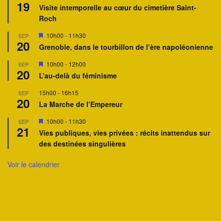
19
i
Visite intemporelle au cœur du cimetière Saint-
s
Roch
e
n
a
M
10h00
-
11h30
SEP
20
v
i
Grenoble, dans le tourbillon de l’ère napoléonienne
a
s
n
e
M
10h00
-
12h00
SEP
t
n
20
i
a
L’au-delà du féminisme
s
v
e
a
15h00
-
16h15
SEP
n
n
20
a
La Marche de l’Empereur
t
v
a
M
10h00
-
11h30
SEP
n
21
i
Vies publiques, vies privées : récits inattendus sur
t
s
des destinées singulières
e
n
a
Voir le calendrier
v
a
n
t