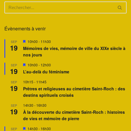
Évènements à venir
M
10h00
-
11h30
SEP
19
i
Mémoires de vies, mémoire de ville du XIXe siècle à
s
nos jours
e
n
a
M
10h00
-
12h00
SEP
19
v
i
L’au-delà du féminisme
a
s
n
e
10h15
-
11h45
SEP
t
n
19
a
Prêtres et religieuses au cimetière Saint-Roch : des
v
destins spirituels croisés
a
n
14h30
-
16h30
SEP
t
19
À la découverte du cimetière Saint-Roch : histoires
de vies et mémoire de pierre
M
14h30
-
16h30
SEP