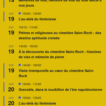
s
nos jours
e
n
a
M
10h00
-
12h00
SEP
19
v
i
L’au-delà du féminisme
a
s
n
e
10h15
-
11h45
SEP
t
n
19
a
Prêtres et religieuses au cimetière Saint-Roch : des
v
destins spirituels croisés
a
n
14h30
-
16h30
SEP
t
19
À la découverte du cimetière Saint-Roch : histoires
de vies et mémoire de pierre
M
14h30
-
16h30
SEP
19
i
Visite intemporelle au cœur du cimetière Saint-
s
Roch
e
n
a
M
10h00
-
11h30
SEP
20
v
i
Grenoble, dans le tourbillon de l’ère napoléonienne
a
s
n
e
M
10h00
-
12h00
SEP
t
n
20
i
a
L’au-delà du féminisme
s