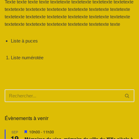
Texte texte texte texte textetexte textetexte textetexte textetexte
textetexte textetexte textetexte textetexte textetexte textetexte
textetexte textetexte textetexte textetexte textetexte textetexte
textetexte textetexte textetexte textetexte textetexte texte
Liste à puces
Liste numérotée
Évènements à venir
M
10h00
-
11h30
SEP
19
i
Mémoires de vies, mémoire de ville du XIXe siècle à