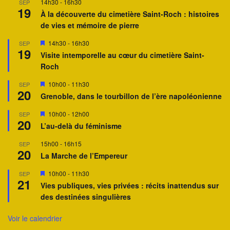
14h30
-
16h30
SEP
t
19
À la découverte du cimetière Saint-Roch : histoires
de vies et mémoire de pierre
M
14h30
-
16h30
SEP
19
i
Visite intemporelle au cœur du cimetière Saint-
s
Roch
e
n
a
M
10h00
-
11h30
SEP
20
v
i
Grenoble, dans le tourbillon de l’ère napoléonienne
a
s
n
e
M
10h00
-
12h00
SEP
t
n
20
i
a
L’au-delà du féminisme
s
v
e
a
15h00
-
16h15
SEP
n
n
20
a
La Marche de l’Empereur
t
v
a
M
10h00
-
11h30
SEP
n
21
i
Vies publiques, vies privées : récits inattendus sur
t
s
des destinées singulières
e
n
a
Voir le calendrier
v