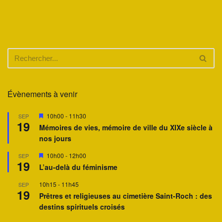
Évènements à venir
M
10h00
-
11h30
SEP
19
i
Mémoires de vies, mémoire de ville du XIXe siècle à
s
nos jours
e
n
a
M
10h00
-
12h00
SEP
19
v
i
L’au-delà du féminisme
a
s
n
e
10h15
-
11h45
SEP
t
n
19
a
Prêtres et religieuses au cimetière Saint-Roch : des
v
destins spirituels croisés
a
n