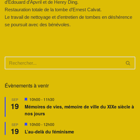
d’Édouard d’Apvril et de Henry Ding.
Restauration totale de la tombe d’Ernest Calvat.
Le travail de nettoyage et d’entretien de tombes en déshérence
se poursuit avec des bénévoles.
Évènements à venir
M
10h00
-
11h30
SEP
19
i
Mémoires de vies, mémoire de ville du XIXe siècle à
s
nos jours
e
n
a
M
10h00
-
12h00
SEP
19
v
i
L’au-delà du féminisme
a
s
n
e