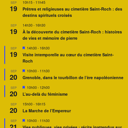
10h15
-
11h45
SEP
t
n
19
a
Prêtres et religieuses au cimetière Saint-Roch : des
v
destins spirituels croisés
a
n
14h30
-
16h30
SEP
t
19
À la découverte du cimetière Saint-Roch : histoires
de vies et mémoire de pierre
M
14h30
-
16h30
SEP
19
i
Visite intemporelle au cœur du cimetière Saint-
s
Roch
e
n
a
M
10h00
-
11h30
SEP
20
v
i
Grenoble, dans le tourbillon de l’ère napoléonienne
a
s
n
e
M
10h00
-
12h00
SEP
t
n
20
i
a
L’au-delà du féminisme
s
v
e
a
15h00
-
16h15
SEP
n
n
20
a
La Marche de l’Empereur
t
v
a
M
10h00
-
11h30
SEP
n
21
i
Vies publiques, vies privées : récits inattendus sur