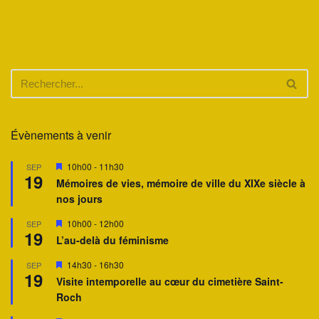
Évènements à venir
M
10h00
-
11h30
SEP
19
i
Mémoires de vies, mémoire de ville du XIXe siècle à
s
nos jours
e
n
a
M
10h00
-
12h00
SEP
19
v
i
L’au-delà du féminisme
a
s
n
e
M
14h30
-
16h30
SEP
t
n
19
i
a
Visite intemporelle au cœur du cimetière Saint-
s
v
Roch
e
a
n
n