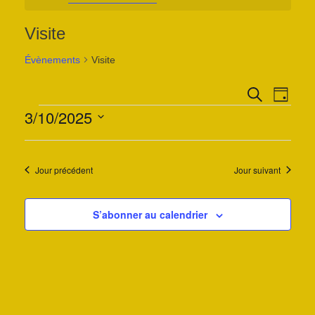
Visite
Évènements
Visite
Recher
Navi
Recherche
Jour
3/10/2025
de
et
Sélectionnez
vues
navigat
une
Évè
de
date.
Jour précédent
Jour suivant
vues
S’abonner au calendrier
Évènem